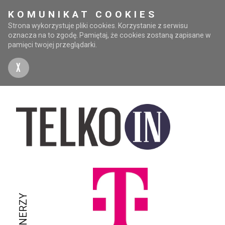
KOMUNIKAT COOKIES
Strona wykorzystuje pliki cookies. Korzystanie z serwisu
oznacza na to zgodę. Pamiętaj, że cookies zostaną zapisane w
pamięci twojej przeglądarki.
X
PARTNERZY