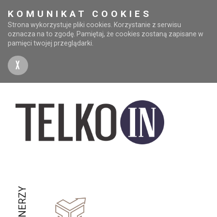
KOMUNIKAT COOKIES
Strona wykorzystuje pliki cookies. Korzystanie z serwisu
oznacza na to zgodę. Pamiętaj, że cookies zostaną zapisane w
pamięci twojej przeglądarki.
X
PARTNERZY