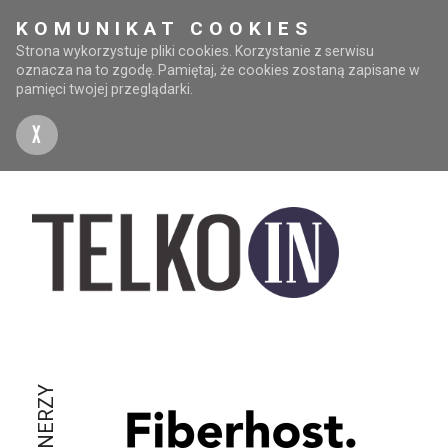
KOMUNIKAT COOKIES
Strona wykorzystuje pliki cookies. Korzystanie z serwisu
oznacza na to zgodę. Pamiętaj, że cookies zostaną zapisane w
pamięci twojej przeglądarki.
X
PARTNERZY