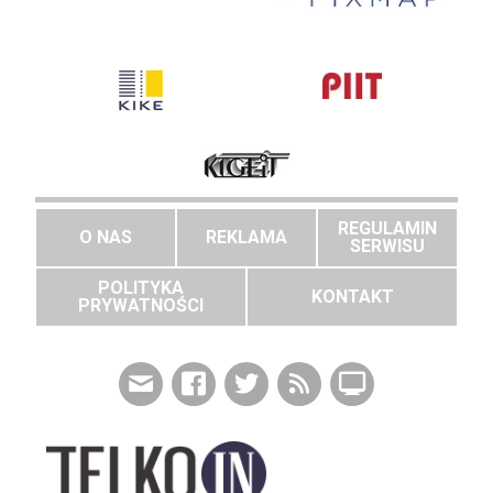
REGULAMIN
O NAS
REKLAMA
SERWISU
POLITYKA
KONTAKT
PRYWATNOŚCI