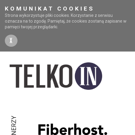
KOMUNIKAT COOKIES
Strona wykorzystuje pliki cookies. Korzystanie z serwisu
oznacza na to zgodę. Pamiętaj, że cookies zostaną zapisane w
pamięci twojej przeglądarki.
X
PARTNERZY