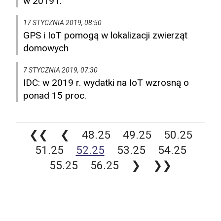
w 2019 r.
17 STYCZNIA 2019, 08:50
GPS i IoT pomogą w lokalizacji zwierząt
domowych
7 STYCZNIA 2019, 07:30
IDC: w 2019 r. wydatki na IoT wzrosną o
ponad 15 proc.
❮❮
❮
48.25
49.25
50.25
51.25
52.25
53.25
54.25
55.25
56.25
❯
❯❯