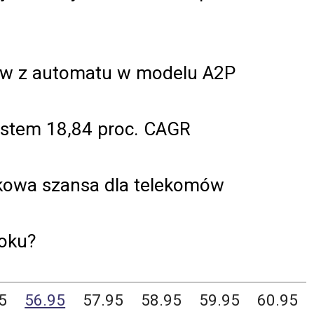
Sów z automatu w modelu A2P
ostem 18,84 proc. CAGR
owa szansa dla telekomów
oku?
5
56.95
57.95
58.95
59.95
60.95