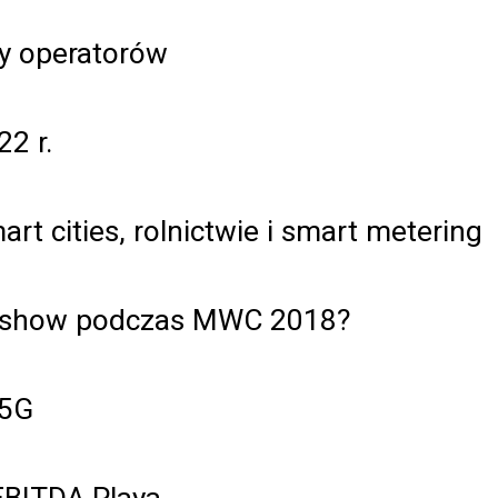
y operatorów
2 r.
t cities, rolnictwie i smart metering
5G show podczas MWC 2018?
 5G
EBITDA Playa