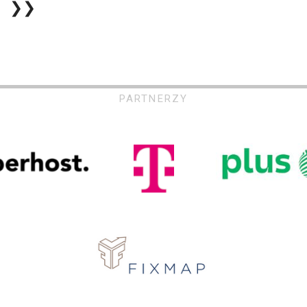
❯❯
PARTNERZY