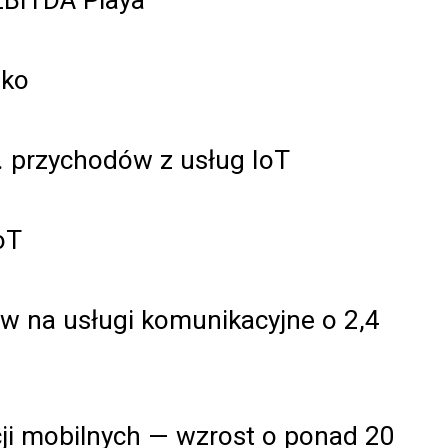
lko
. przychodów z usług IoT
oT
ów na usługi komunikacyjne o 2,4
acji mobilnych — wzrost o ponad 20