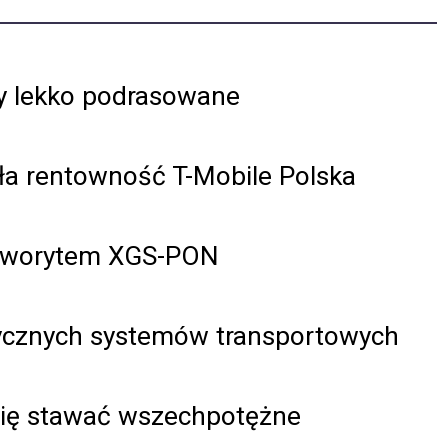
sy lekko podrasowane
ła rentowność T-Mobile Polska
faworytem XGS-PON
ptycznych systemów transportowych
się stawać wszechpotężne