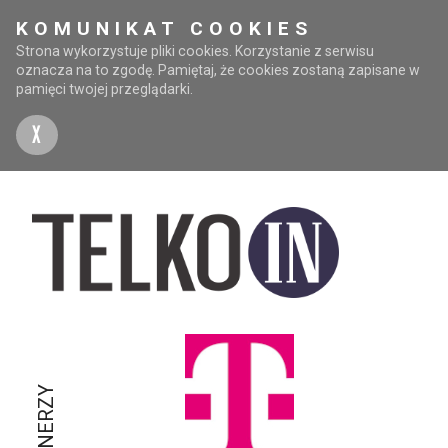
KOMUNIKAT COOKIES
Strona wykorzystuje pliki cookies. Korzystanie z serwisu
oznacza na to zgodę. Pamiętaj, że cookies zostaną zapisane w
pamięci twojej przeglądarki.
X
PARTNERZY