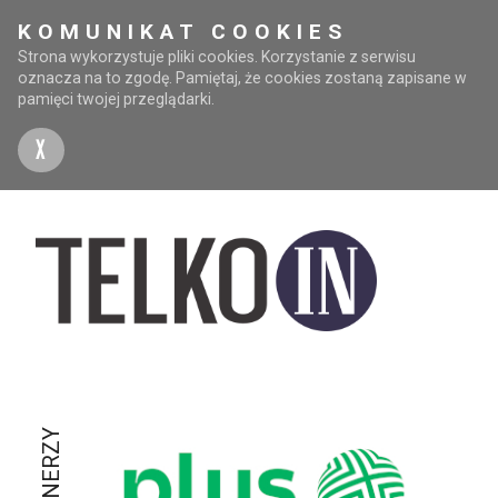
KOMUNIKAT COOKIES
Strona wykorzystuje pliki cookies. Korzystanie z serwisu
oznacza na to zgodę. Pamiętaj, że cookies zostaną zapisane w
pamięci twojej przeglądarki.
X
PARTNERZY