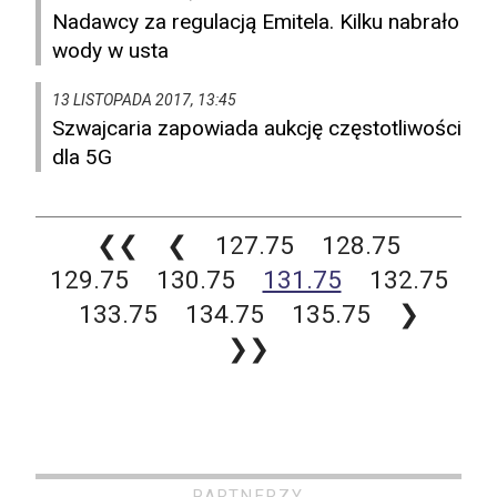
Nadawcy za regulacją Emitela. Kilku nabrało
wody w usta
13 LISTOPADA 2017, 13:45
Szwajcaria zapowiada aukcję częstotliwości
dla 5G
❮❮
❮
127.75
128.75
129.75
130.75
131.75
132.75
133.75
134.75
135.75
❯
❯❯
PARTNERZY