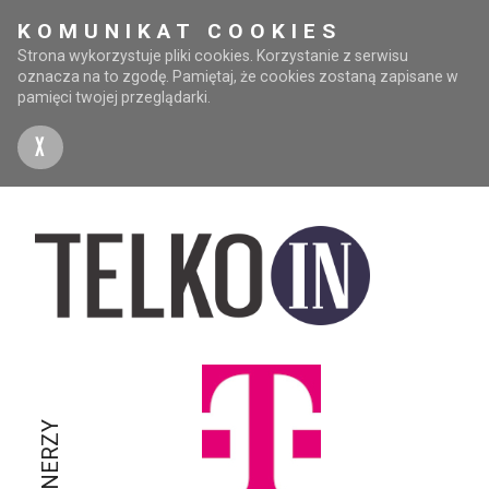
KOMUNIKAT COOKIES
Strona wykorzystuje pliki cookies. Korzystanie z serwisu
oznacza na to zgodę. Pamiętaj, że cookies zostaną zapisane w
pamięci twojej przeglądarki.
X
PARTNERZY