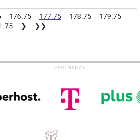
5
176.75
177.75
178.75
179.75
1.75
❯
❯❯
PARTNERZY