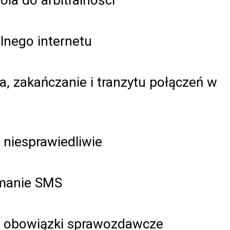
lnego internetu
a, zakańczanie i tranzytu połączeń w
 niesprawiedliwie
amanie SMS
yć obowiązki sprawozdawcze