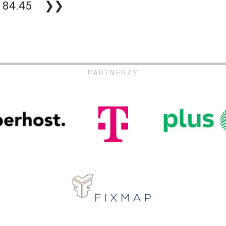
184.45
❯❯
PARTNERZY