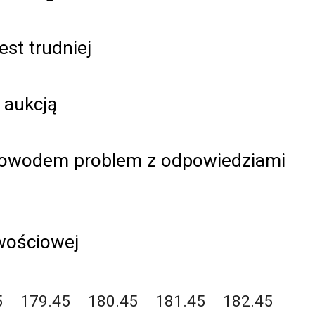
est trudniej
 aukcją
Powodem problem z odpowiedziami
iwościowej
5
179.45
180.45
181.45
182.45