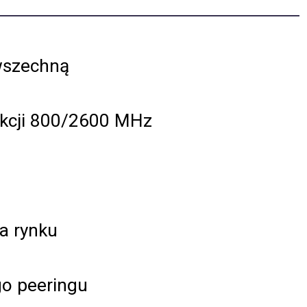
wszechną
aukcji 800/2600 MHz
a rynku
go peeringu