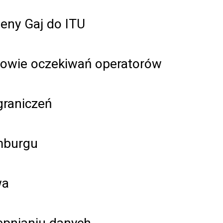
eny Gaj do ITU
owie oczekiwań operatorów
graniczeń
mburgu
wa
ępnianiu danych