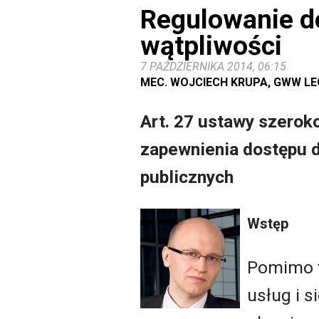
Regulowanie d
wątpliwości
7 PAŹDZIERNIKA 2014, 06:15
MEC. WOJCIECH KRUPA, GWW L
Art. 27 ustawy szerok
zapewnienia dostępu d
publicznych
Wstęp
Pomimo t
usług i 