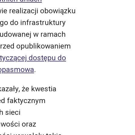
e realizacji obowiązku
o do infrastruktury
ybudowanej w ramach
przed opublikowaniem
otyczącej dostępu do
okopasmowa
.
azały, że kwestia
ed faktycznym
 sieci
iwości oraz