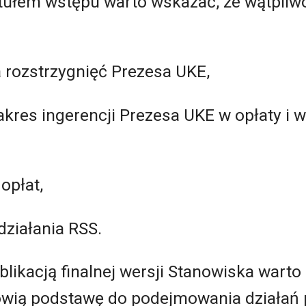
tułem wstępu warto wskazać, że wątpliwo
 rozstrzygnięć Prezesa UKE,
zakres ingerencji Prezesa UKE w opłaty i 
opłat,
działania RSS.
blikacją finalnej wersji Stanowiska warto b
owią podstawę do podejmowania działań 