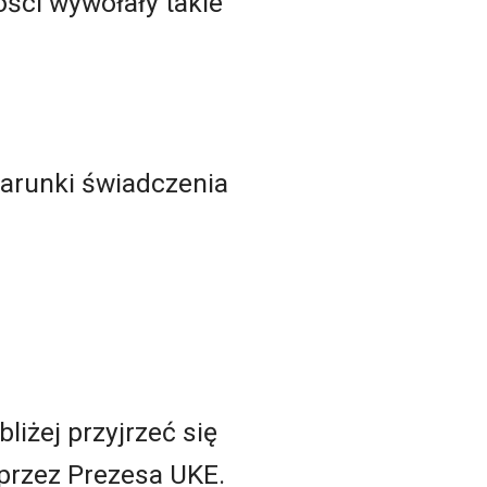
ści wywołały takie
warunki świadczenia
liżej przyjrzeć się
przez Prezesa UKE.