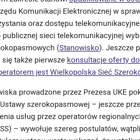
zędu Komunikacji Elektronicznej w sprawi
ystania oraz dostępu telekomunikacyjneg
b publicznej sieci telekomunikacyjnej w
erokopasmowych (
Stanowisko
)
. Jeszcze 
 się także pierwsze
konsultacje oferty d
j operatorem jest Wielkopolska Sieć Szer
wiska prowadzone przez Prezesa UKE pok
 Ustawy szerokopasmowej – jeszcze prz
nia usług przez operatorów regionalnych
) – wywołuje szereg postulatów, wątpl