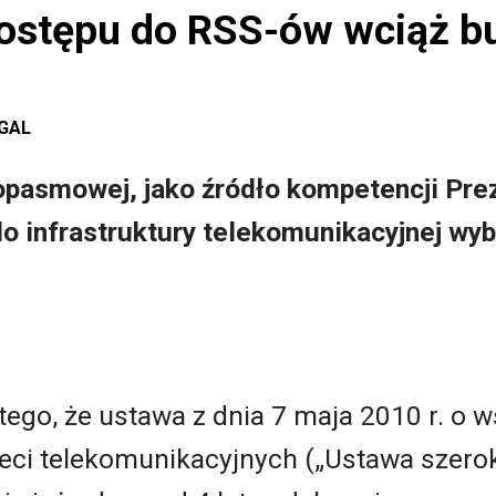
ostępu do RSS-ów wciąż b
EGAL
opasmowej, jako źródło kompetencji Pre
o infrastruktury telekomunikacyjnej w
ego, że ustawa z dnia 7 maja 2010 r. o w
sieci telekomunikacyjnych („Ustawa sze