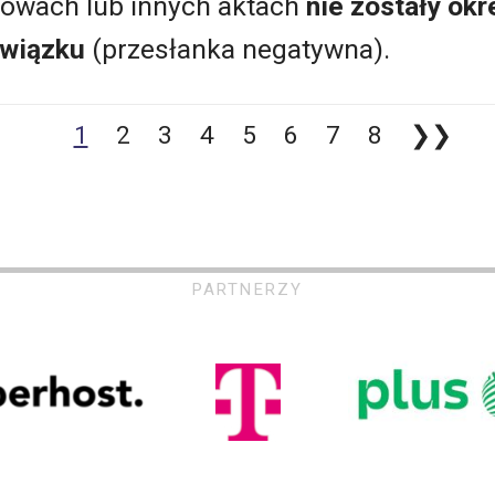
mowach lub innych aktach
nie zostały ok
owiązku
(przesłanka negatywna).
1
2
3
4
5
6
7
8
❯❯
PARTNERZY