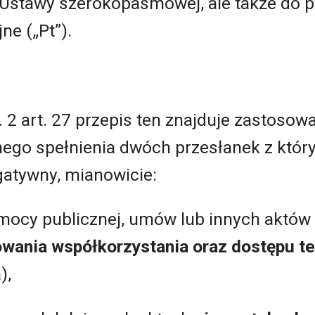
do Ustawy szerokopasmowej, ale także do 
e („Pt”).
. 2 art. 27 przepis ten znajduje zastosow
go spełnienia dwóch przesłanek z który
gatywny, mianowicie:
omocy publicznej, umów lub innych aktów
wania współkorzystania oraz dostępu t
),