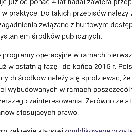
e już od ponad 4 lat nadal zawiera przepi
 praktyce. Do takich przepisów należy za
e zagadnienia związane z hurtowym dostęp
ystaniem środków publicznych.
e programy operacyjne w ramach pierwsz
uż w ostatnią fazę i do końca 2015 r. Pol
nych środków należy się spodziewać, że 
ieci wybudowanych w ramach poszczegó
erszego zainteresowania. Zarówno ze stro
anów stosujących prawo.
ym zakresie stanowi
opublikowane w osta