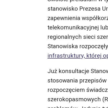
stanowisko Prezesa Ur
zapewnienia współkorz
telekomunikacyjnej lu
regionalnych sieci sz
Stanowiska rozpoczęły
infrastruktury, które
Już konsultacje Stano
stosowania przepisów
rozpoczęciem świadcze
szerokopasmowych (RSS