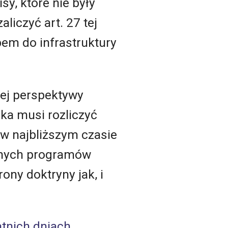
sy, które nie były
liczyć art. 27 tej
em do infrastruktury
ej perspektywy
ska musi rozliczyć
w najbliższym czasie
lnych programów
ny doktryny jak, i
tnich dniach