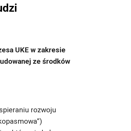
udzi
zesa UKE w zakresie
ybudowanej ze środków
spieraniu rozwoju
rokopasmowa”)