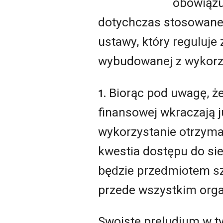
obowiązuj
dotychczas stosowane w
ustawy, który reguluj
wybudowanej z wykorz
Biorąc pod uwagę, ż
1.
finansowej wkraczają j
wykorzystanie otrzyma
kwestia dostępu do s
będzie przedmiotem sz
przede wszystkim org
Swoiste preludium w t