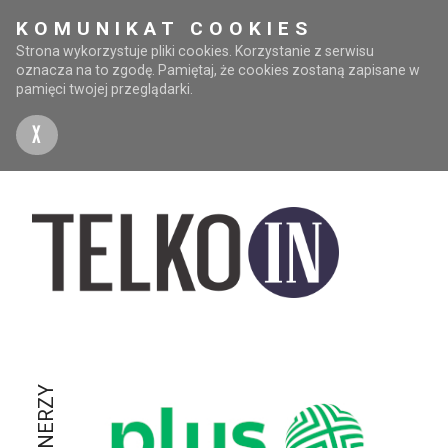
KOMUNIKAT COOKIES
Strona wykorzystuje pliki cookies. Korzystanie z serwisu
oznacza na to zgodę. Pamiętaj, że cookies zostaną zapisane w
pamięci twojej przeglądarki.
X
PARTNERZY