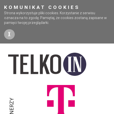
KOMUNIKAT COOKIES
Strona wykorzystuje pliki cookies. Korzystanie z serwisu
oznacza na to zgodę. Pamiętaj, że cookies zostaną zapisane w
pamięci twojej przeglądarki.
X
PARTNERZY