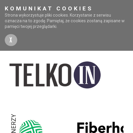
KOMUNIKAT COOKIES
Strona wykorzystuje pliki cookies. Korzystanie z serwisu
oznacza na to zgodę. Pamiętaj, że cookies zostaną zapisane w
pamięci twojej przeglądarki.
X
PARTNERZY