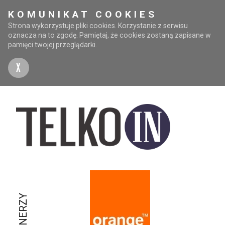
KOMUNIKAT COOKIES
Strona wykorzystuje pliki cookies. Korzystanie z serwisu
oznacza na to zgodę. Pamiętaj, że cookies zostaną zapisane w
pamięci twojej przeglądarki.
X
PARTNERZY