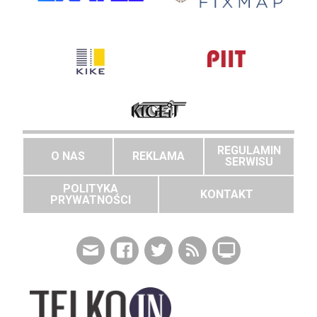
REGULAMIN
O NAS
REKLAMA
SERWISU
POLITYKA
KONTAKT
PRYWATNOŚCI