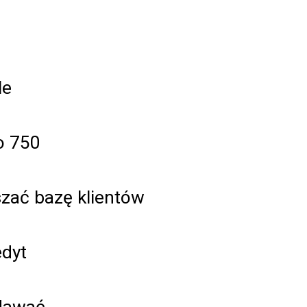
le
o 750
szać bazę klientów
edyt
edawać