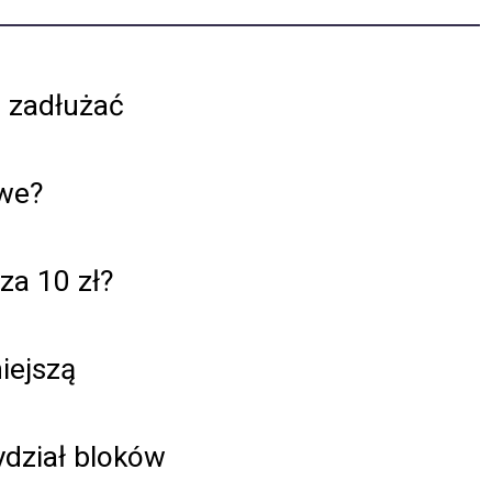
j zadłużać
awe?
za 10 zł?
iejszą
ydział bloków