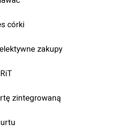
s córki
elektywne zakupy
RiT
ertę zintegrowaną
hurtu