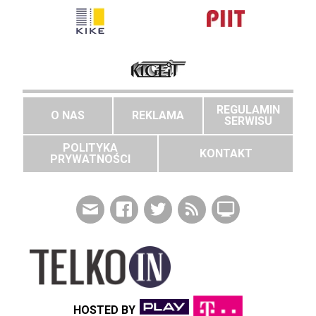
REGULAMIN
O NAS
REKLAMA
SERWISU
POLITYKA
KONTAKT
PRYWATNOŚCI
HOSTED BY