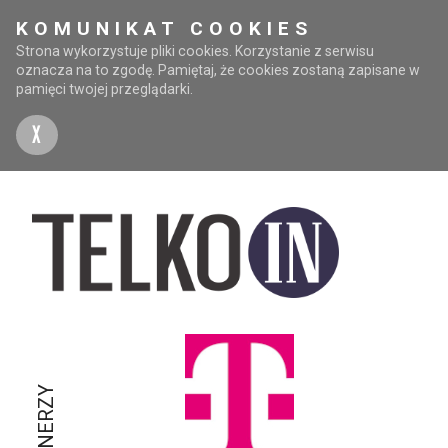
KOMUNIKAT COOKIES
Strona wykorzystuje pliki cookies. Korzystanie z serwisu
oznacza na to zgodę. Pamiętaj, że cookies zostaną zapisane w
pamięci twojej przeglądarki.
X
PARTNERZY