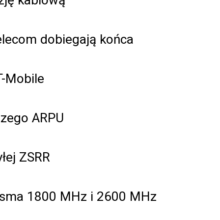
elecom dobiegają końca
T-Mobile
ższego ARPU
yłej ZSRR
 pasma 1800 MHz i 2600 MHz