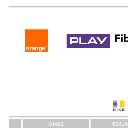
O NAS
REKL