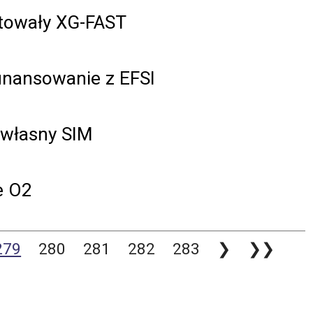
stowały XG-FAST
inansowanie z EFSI
 własny SIM
e O2
279
280
281
282
283
❯
❯❯