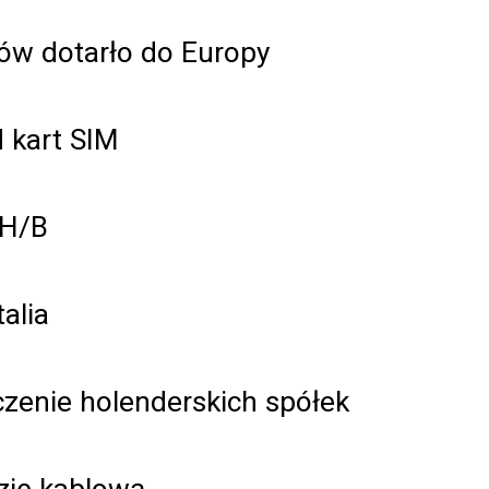
ów dotarło do Europy
d kart SIM
TH/B
alia
czenie holenderskich spółek
izję kablową