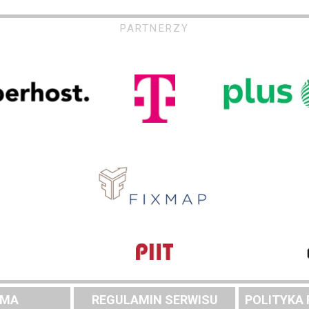
PARTNERZY
AMA
REGULAMIN SERWISU
POLITYKA