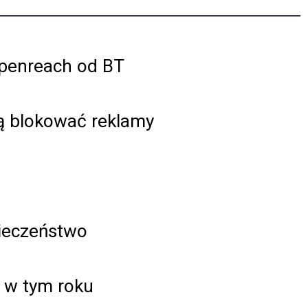
Openreach od BT
ą blokować reklamy
pieczeństwo
e w tym roku