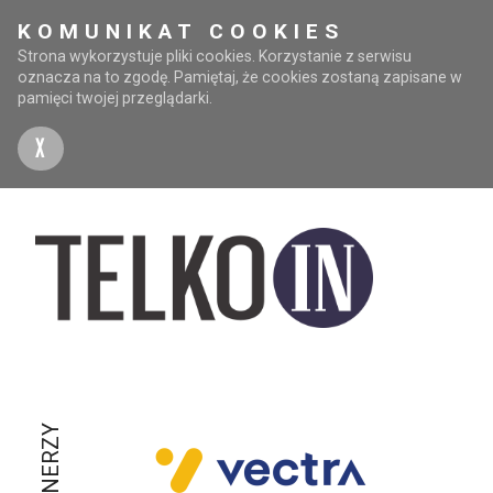
KOMUNIKAT COOKIES
Strona wykorzystuje pliki cookies. Korzystanie z serwisu
oznacza na to zgodę. Pamiętaj, że cookies zostaną zapisane w
pamięci twojej przeglądarki.
X
PARTNERZY