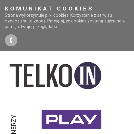
KOMUNIKAT COOKIES
Strona wykorzystuje pliki cookies. Korzystanie z serwisu
oznacza na to zgodę. Pamiętaj, że cookies zostaną zapisane w
pamięci twojej przeglądarki.
X
PARTNERZY