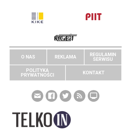
REGULAMIN
O NAS
REKLAMA
SERWISU
POLITYKA
KONTAKT
PRYWATNOŚCI