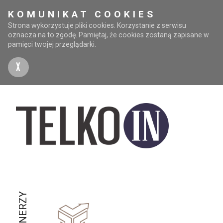
KOMUNIKAT COOKIES
Strona wykorzystuje pliki cookies. Korzystanie z serwisu
oznacza na to zgodę. Pamiętaj, że cookies zostaną zapisane w
pamięci twojej przeglądarki.
X
PARTNERZY