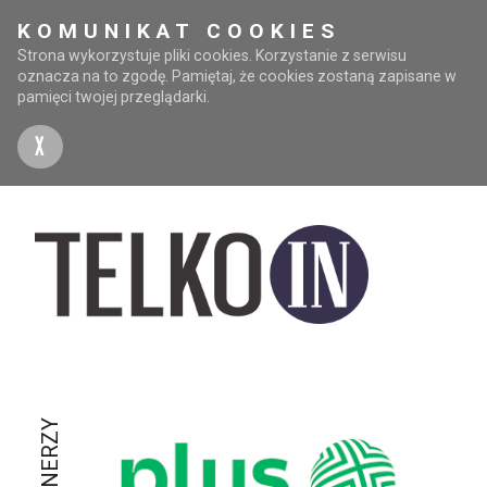
KOMUNIKAT COOKIES
Strona wykorzystuje pliki cookies. Korzystanie z serwisu
oznacza na to zgodę. Pamiętaj, że cookies zostaną zapisane w
pamięci twojej przeglądarki.
X
PARTNERZY