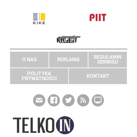
REGULAMIN
O NAS
REKLAMA
SERWISU
POLITYKA
KONTAKT
PRYWATNOŚCI