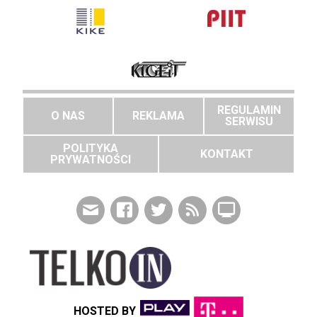
REGULAMIN
O NAS
REKLAMA
SERWISU
POLITYKA
KONTAKT
PRYWATNOŚCI
HOSTED BY