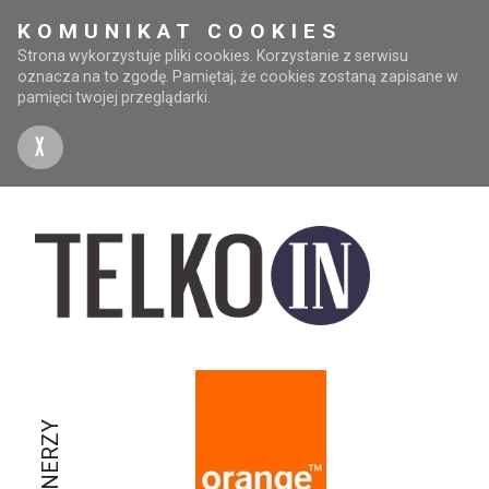
KOMUNIKAT COOKIES
Strona wykorzystuje pliki cookies. Korzystanie z serwisu
oznacza na to zgodę. Pamiętaj, że cookies zostaną zapisane w
pamięci twojej przeglądarki.
X
PARTNERZY