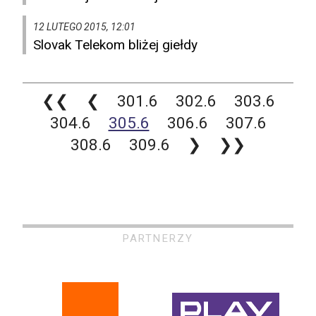
12 LUTEGO 2015, 12:01
Slovak Telekom bliżej giełdy
❮❮
❮
301.6
302.6
303.6
304.6
305.6
306.6
307.6
308.6
309.6
❯
❯❯
PARTNERZY