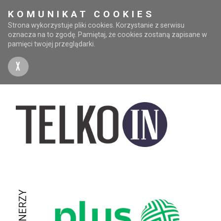
KOMUNIKAT COOKIES
Strona wykorzystuje pliki cookies. Korzystanie z serwisu
oznacza na to zgodę. Pamiętaj, że cookies zostaną zapisane w
pamięci twojej przeglądarki.
X
PARTNERZY