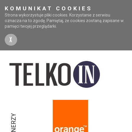
KOMUNIKAT COOKIES
Strona wykorzystuje pliki cookies. Korzystanie z serwisu
oznacza na to zgodę. Pamiętaj, że cookies zostaną zapisane w
pamięci twojej przeglądarki.
X
PARTNERZY