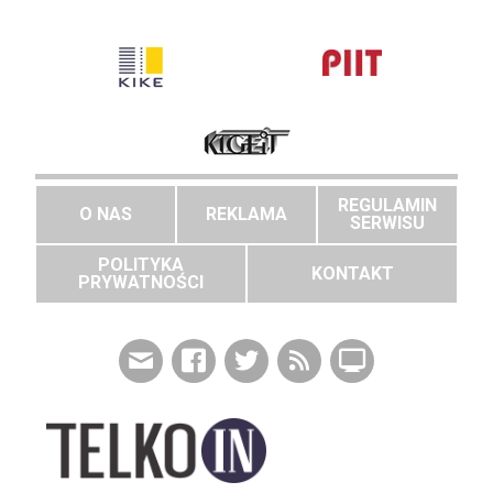
REGULAMIN
O NAS
REKLAMA
SERWISU
POLITYKA
KONTAKT
PRYWATNOŚCI