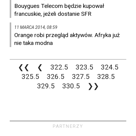
Bouygues Telecom będzie kupował
francuskie, jeżeli dostanie SFR
11 MARCA 2014, 08:59
Orange robi przegląd aktywów. Afryka już
nie taka modna
❮❮
❮
322.5
323.5
324.5
325.5
326.5
327.5
328.5
329.5
330.5
❯❯
PARTNERZY