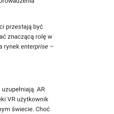
 prowadzenia
ci przestają być
ać znaczącą rolę w
na rynek
enterprise
–
 uzupełniają. AR
ęki VR użytkownik
nym świecie. Choć