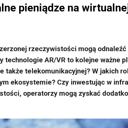
alne pieniądze na wirtualne
zszerzonej rzeczywistości mogą odnaleźć 
y technologie AR/VR to kolejne ważne pla
le także telekomunikacyjnej? W jakich r
ym ekosystemie? Czy inwestując w infras
istości, operatorzy mogą zyskać dodatko