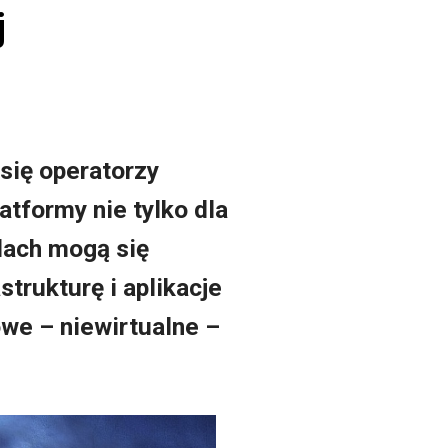
j
się operatorzy
tformy nie tylko dla
olach mogą się
trukturę i aplikacje
we – niewirtualne –