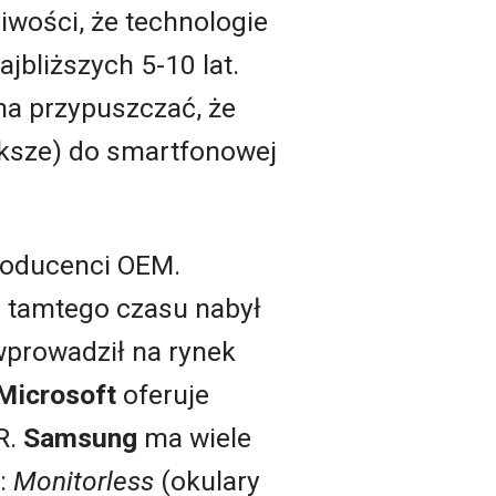
liwości, że technologie
jbliższych 5-10 lat.
na przypuszczać, że
ększe) do smartfonowej
producenci OEM.
d tamtego czasu nabył
prowadził na rynek
Microsoft
oferuje
R.
Samsung
ma wiele
m:
Monitorless
(okulary