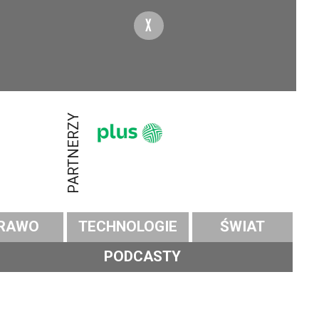
X
PARTNERZY
RAWO
TECHNOLOGIE
ŚWIAT
PODCASTY