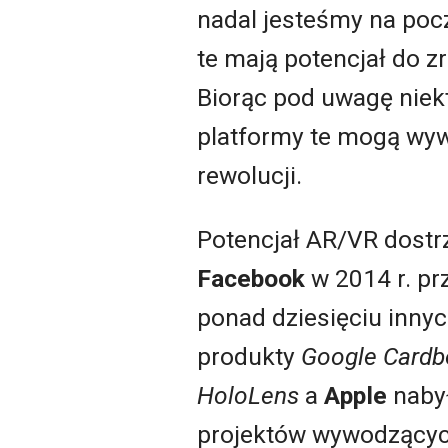
nadal jesteśmy na pocz
te mają potencjał do z
Biorąc pod uwagę niek
platformy te mogą wyw
rewolucji.
Potencjał AR/VR dostrz
Facebook
w 2014 r. pr
ponad dziesięciu inn
produkty
Google Cardb
HoloLens
a
Apple
naby
projektów wywodzących