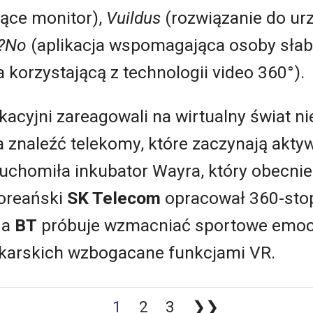
ące monitor),
Vuildus
(rozwiązanie do ur
?No
(aplikacja wspomagająca osoby słab
 korzystającą z technologii video 360°).
acyjni zareagowali na wirtualny świat ni
 znaleźć telekomy, które zaczynają akty
uchomiła inkubator Wayra, który obecnie
Koreański
SK Telecom
opracował 360-sto
 a
BT
próbuje wzmacniać sportowe emocj
karskich wzbogacane funkcjami VR.
1
2
3
❯❯