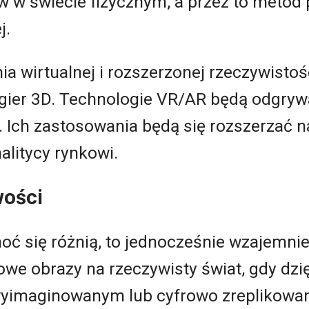
w w świecie fizycznym, a przez to metod
j.
a wirtualnej i rozszerzonej rzeczywistoś
gier 3D. Technologie VR/AR będą odgryw
. Ich zastosowania będą się rozszerzać 
alitycy rynkowi.
wości
oć się różnią, to jednocześnie wzajemnie
we obrazy na rzeczywisty świat, gdy dzi
wyimaginowanym lub cyfrowo zreplikowa