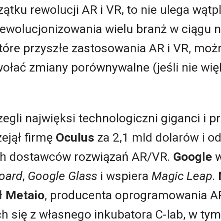
ątku rewolucji AR i VR, to nie ulega wątp
rewolucjonizowania wielu branż w ciągu na
tóre przyszłe zastosowania AR i VR, moż
ołać zmiany porównywalne (jeśli nie wi
egli najwięksi technologiczni giganci i 
zejął firmę
Oculus
za 2,1 mld dolarów i o
ych dostawców rozwiązań AR/VR.
Google
w
oard
,
Google Glass
i wspiera
Magic Leap
.
ł
Metaio
, producenta oprogramowania A
 się z własnego inkubatora C-lab, w ty