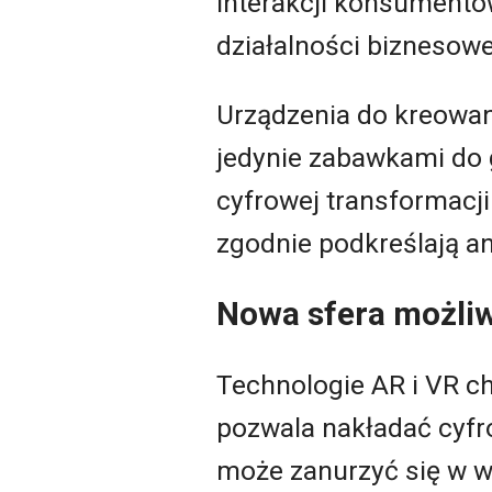
interakcji konsumentó
działalności biznesowe
Urządzenia do kreowani
jedynie zabawkami do 
cyfrowej transformacji
zgodnie podkreślają an
Nowa sfera możli
Technologie AR i VR ch
pozwala nakładać cyfro
może zanurzyć się w 