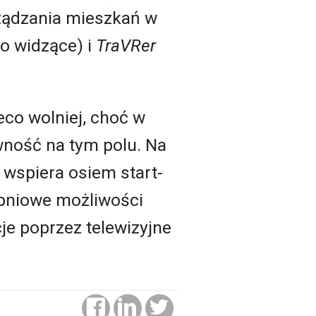
ządzania mieszkań w
o widzące) i
TraVRer
eco wolniej, choć w
wność na tym polu. Na
 wspiera osiem start-
pniowe możliwości
e poprzez telewizyjne