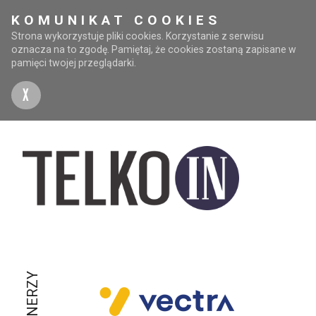
KOMUNIKAT COOKIES
Strona wykorzystuje pliki cookies. Korzystanie z serwisu
oznacza na to zgodę. Pamiętaj, że cookies zostaną zapisane w
pamięci twojej przeglądarki.
X
PARTNERZY