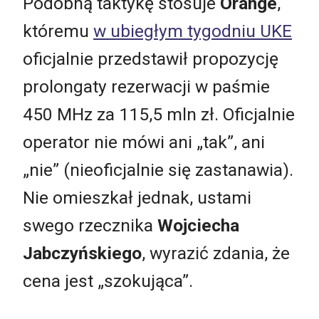
Podobną taktykę stosuje
Orange
,
któremu
w ubiegłym tygodniu UKE
oficjalnie przedstawił propozycję
prolongaty rezerwacji w paśmie
450 MHz za 115,5 mln zł. Oficjalnie
operator nie mówi ani „tak”, ani
„nie” (nieoficjalnie się zastanawia).
Nie omieszkał jednak, ustami
swego rzecznika
Wojciecha
Jabczyńskiego
, wyrazić zdania, że
cena jest „szokująca”.