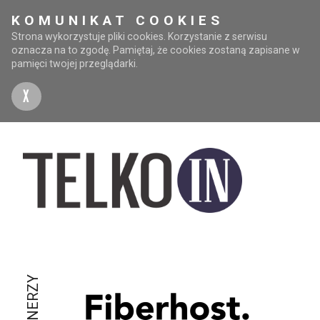
KOMUNIKAT COOKIES
Strona wykorzystuje pliki cookies. Korzystanie z serwisu
oznacza na to zgodę. Pamiętaj, że cookies zostaną zapisane w
pamięci twojej przeglądarki.
X
PARTNERZY