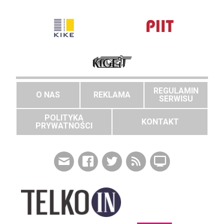
REGULAMIN
O NAS
REKLAMA
SERWISU
POLITYKA
KONTAKT
PRYWATNOŚCI