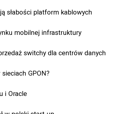
ą słabości platform kablowych
nku mobilnej infrastruktury
przedaż switchy dla centrów danych
 w sieciach GPON?
 i Oracle
 w polski start-up