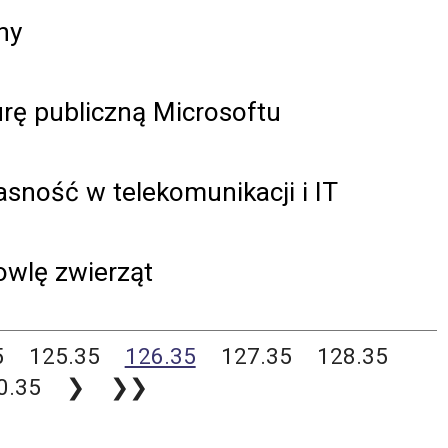
ny
rę publiczną Microsoftu
sność w telekomunikacji i IT
owlę zwierząt
5
125.35
126.35
127.35
128.35
0.35
❯
❯❯