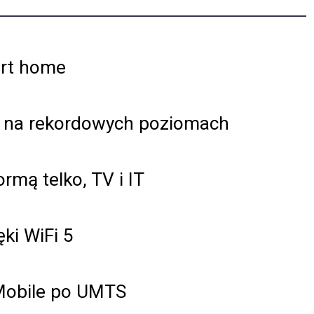
art home
s na rekordowych poziomach
rmą telko, TV i IT
ki WiFi 5
-Mobile po UMTS