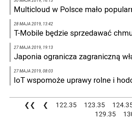
30 MAJA 2019, 16:13
Multicloud w Polsce mało popular
28 MAJA 2019, 13:42
T-Mobile będzie sprzedawać chmu
27 MAJA 2019, 19:13
Japonia ogranicza zagraniczną wła
27 MAJA 2019, 08:03
IoT wspomoże uprawy rolne i hod
❮❮
❮
122.35
123.35
124.3
129.35
13