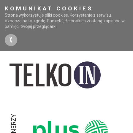
KOMUNIKAT COOKIES
Strona wykorzystuje pliki cookies. Korzystanie z serwisu
oznacza na to zgodę. Pamiętaj, że cookies zostaną zapisane w
pamięci twojej przeglądarki.
X
PARTNERZY