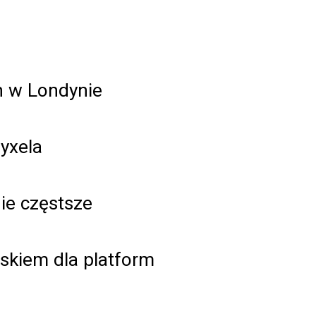
h w Londynie
Zyxela
nie częstsze
kiem dla platform