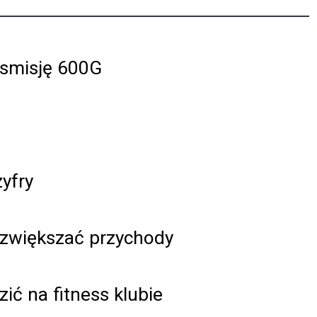
ansmisję 600G
yfry
 zwiększać przychody
ć na fitness klubie