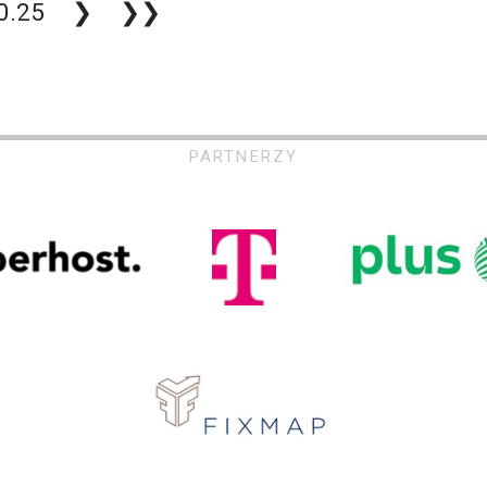
0.25
❯
❯❯
PARTNERZY