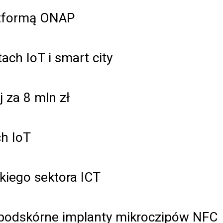
atformą ONAP
ach IoT i smart city
j za 8 mln zł
ch IoT
kiego sektora ICT
ą podskórne implanty mikroczipów NFC