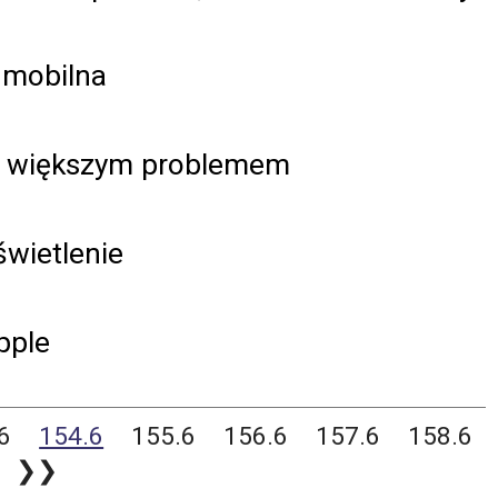
j mobilna
z większym problemem
świetlenie
pple
6
154.6
155.6
156.6
157.6
158.6
❯❯