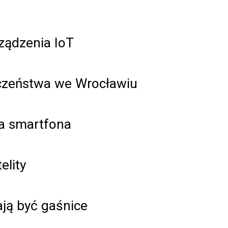
ządzenia IoT
czeństwa we Wrocławiu
na smartfona
elity
ają być gaśnice