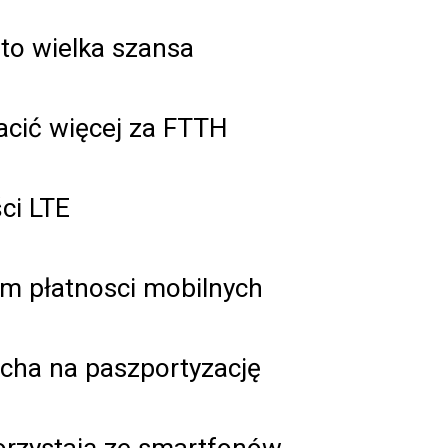
to wielka szansa
łacić więcej za FTTH
ci LTE
tem płatnosci mobilnych
cha na paszportyzację
korzystają ze smartfonów