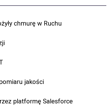
rożyły chmurę w Ruchu
ji
T
pomiaru jakości
zez platformę Salesforce