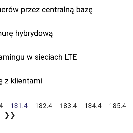
erów przez centralną bazę
hmurę hybrydową
amingu w sieciach LTE
ę z klientami
4
181.4
182.4
183.4
184.4
185.4
❯❯