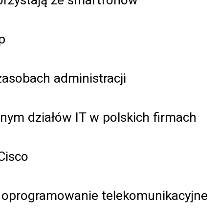
p
zasobach administracji
jnym działów IT w polskich firmach
Cisco
h oprogramowanie telekomunikacyjne