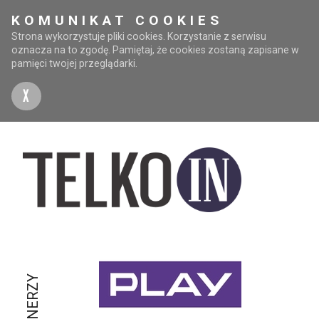
KOMUNIKAT COOKIES
Strona wykorzystuje pliki cookies. Korzystanie z serwisu
oznacza na to zgodę. Pamiętaj, że cookies zostaną zapisane w
pamięci twojej przeglądarki.
X
PARTNERZY