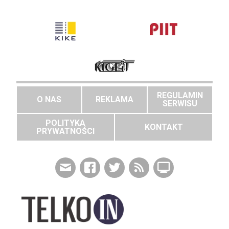
REGULAMIN
O NAS
REKLAMA
SERWISU
POLITYKA
KONTAKT
PRYWATNOŚCI