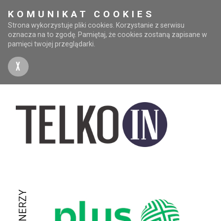
KOMUNIKAT COOKIES
Strona wykorzystuje pliki cookies. Korzystanie z serwisu
oznacza na to zgodę. Pamiętaj, że cookies zostaną zapisane w
pamięci twojej przeglądarki.
X
PARTNERZY