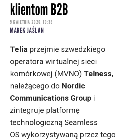
klientom B2B
9 KWIETNIA 2026, 10:38
MAREK JAŚLAN
Telia
przejmie szwedzkiego
operatora wirtualnej sieci
komórkowej (MVNO)
Telness
,
należącego do
Nordic
Communications Group
i
zintegruje platformę
technologiczną Seamless
OS wykorzystywaną przez tego