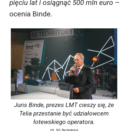
pięciu lat i osiągnąć 500 mln euro
–
ocenia Binde.
Juris Binde, prezes LMT cieszy się, że
Telia przestanie być udziałowcem
łotewskiego operatora.
(źr. 5G Techritory)