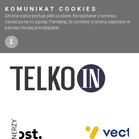
KOMUNIKAT COOKIES
Strona wykorzystuje pliki cookies. Korzystanie z serwisu
oznacza na to zgodę. Pamiętaj, że cookies zostaną zapisane w
pamięci twojej przeglądarki.
X
PARTNERZY