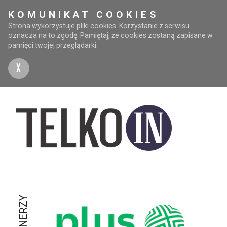
KOMUNIKAT COOKIES
Strona wykorzystuje pliki cookies. Korzystanie z serwisu
oznacza na to zgodę. Pamiętaj, że cookies zostaną zapisane w
pamięci twojej przeglądarki.
X
PARTNERZY