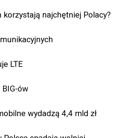
korzystają najchętniej Polacy?
komunikacyjnych
je LTE
g BIG-ów
mobilne wydadzą 4,4 mld zł
 Polsce spadają wolniej