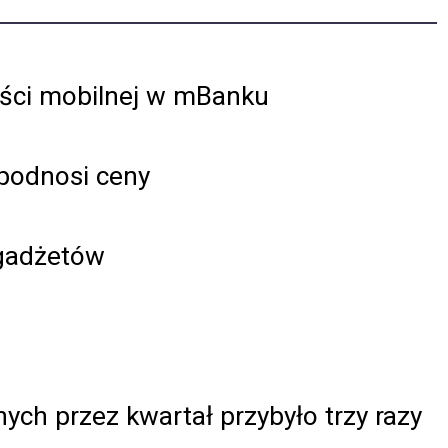
ości mobilnej w mBanku
 podnosi ceny
 gadżetów
ych przez kwartał przybyło trzy razy