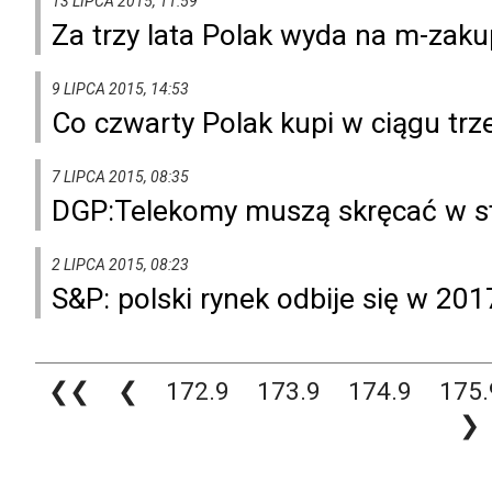
13 LIPCA 2015, 11:59
Za trzy lata Polak wyda na m-zakup
9 LIPCA 2015, 14:53
Co czwarty Polak kupi w ciągu tr
7 LIPCA 2015, 08:35
DGP:Telekomy muszą skręcać w st
2 LIPCA 2015, 08:23
S&P: polski rynek odbije się w 201
❮❮
❮
172.9
173.9
174.9
175.
❯