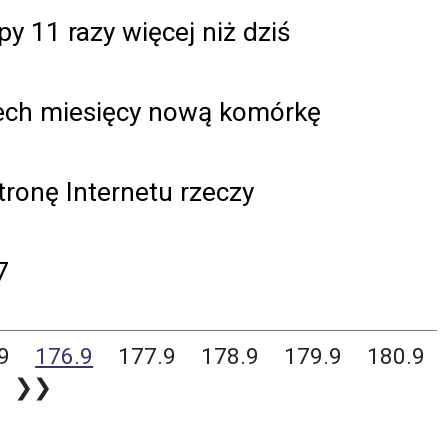
y 11 razy więcej niż dziś
zech miesięcy nową komórkę
ronę Internetu rzeczy
7
9
176.9
177.9
178.9
179.9
180.9
❯❯