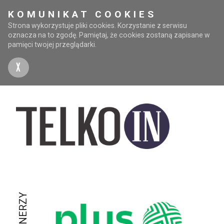
KOMUNIKAT COOKIES
Strona wykorzystuje pliki cookies. Korzystanie z serwisu
oznacza na to zgodę. Pamiętaj, że cookies zostaną zapisane w
pamięci twojej przeglądarki.
X
PARTNERZY