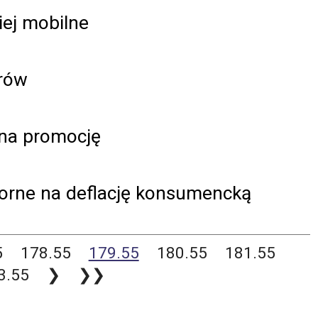
ej mobilne
orów
 na promocję
porne na deflację konsumencką
5
178.55
179.55
180.55
181.55
3.55
❯
❯❯