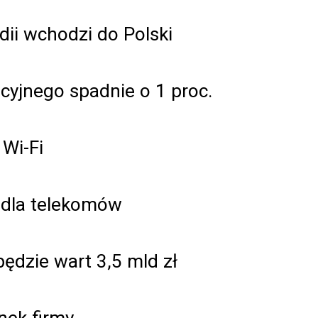
ii wchodzi do Polski
yjnego spadnie o 1 proc.
 Wi-Fi
i dla telekomów
dzie wart 3,5 mld zł
nek firmy