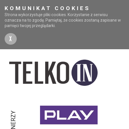
KOMUNIKAT COOKIES
Strona wykorzystuje pliki cookies. Korzystanie z serwisu
oznacza na to zgodę. Pamiętaj, że cookies zostaną zapisane w
pamięci twojej przeglądarki.
X
PARTNERZY