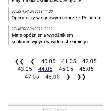
Play ma dla Ukraińców ofertę z tv
28 LISTOPADA 2019, 11:30
Operatorzy w sądowym sporze z Polsatem
27 LISTOPADA 2019, 11:11
Małe opóźnienia wyróżnikiem
konkurencyjnym w wideo streamingu
❮❮
❮
40.05
41.05
42.05
43.05
44.05
45.05
46.05
47.05
48.05
❯
❯❯
PARTNERZY