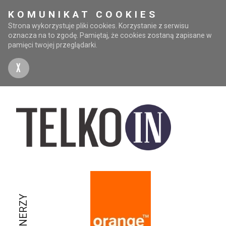
KOMUNIKAT COOKIES
Strona wykorzystuje pliki cookies. Korzystanie z serwisu
oznacza na to zgodę. Pamiętaj, że cookies zostaną zapisane w
pamięci twojej przeglądarki.
X
PARTNERZY