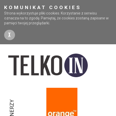
KOMUNIKAT COOKIES
Strona wykorzystuje pliki cookies. Korzystanie z serwisu
oznacza na to zgodę. Pamiętaj, że cookies zostaną zapisane w
pamięci twojej przeglądarki.
X
PARTNERZY