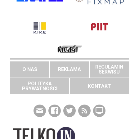
REGULAMIN
O NAS
REKLAMA
SERWISU
POLITYKA
KONTAKT
PRYWATNOŚCI