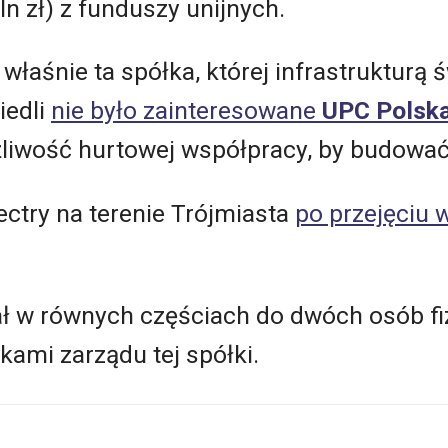
n zł) z funduszy unijnych.
o właśnie ta spółka, której infrastruktur
iedli
nie było zainteresowane
UPC Polsk
liwość hurtowej współpracy, by budować
ectry na terenie Trójmiasta
po przejęciu 
żał w równych częściach do dwóch osób fi
ami zarządu tej spółki.