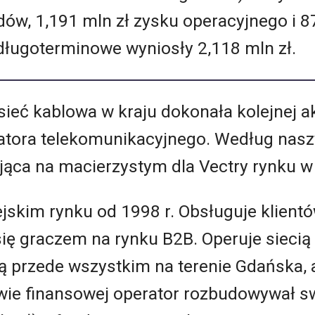
ów, 1,191 mln zł zysku operacyjnego i 87
długoterminowe wyniosły 2,118 mln zł.
sieć kablowa w kraju dokonała kolejnej a
tora telekomunikacyjnego. Według naszyc
łająca na macierzystym dla Vectry rynku w
ejskim rynku od 1998 r. Obsługuje klient
się graczem na rynku B2B. Operuje siecią 
ą przede wszystkim na terenie Gdańska, a
wie finansowej operator rozbudowywał sw