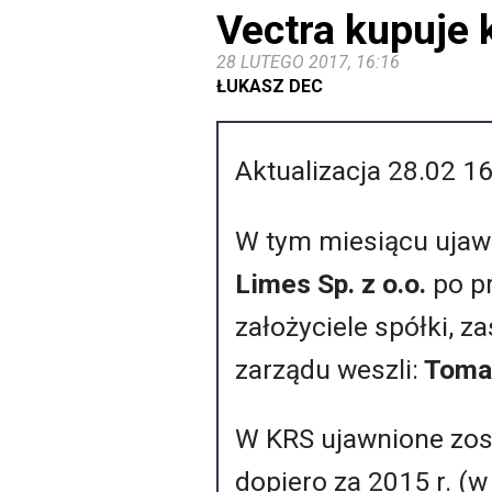
Vectra kupuje 
28 LUTEGO 2017, 16:16
ŁUKASZ DEC
Aktualizacja 28.02 1
W tym miesiącu ujaw
Limes Sp. z o.o.
po pr
założyciele spółki, z
zarządu weszli:
Tomas
W KRS ujawnione zost
dopiero za 2015 r. (w