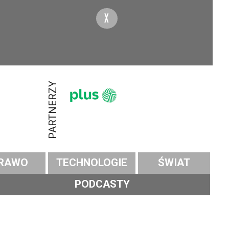
X
PARTNERZY
RAWO
TECHNOLOGIE
ŚWIAT
PODCASTY