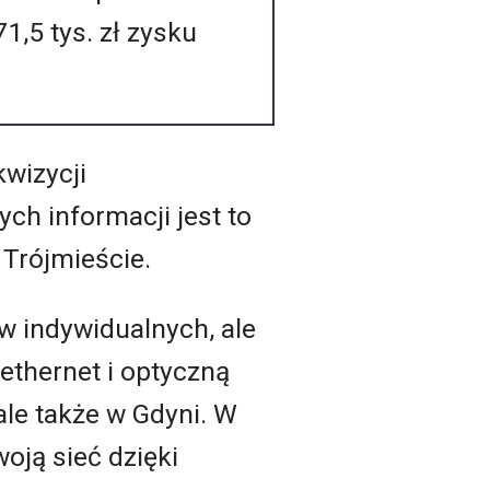
1,5 tys. zł zysku
kwizycji
h informacji jest to
 Trójmieście.
ów indywidualnych, ale
ethernet i optyczną
le także w Gdyni. W
oją sieć dzięki