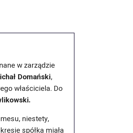
nane w zarządzie
chał Domański
,
wego właściciela. Do
likowski.
mesu, niestety,
okresie spółka miała