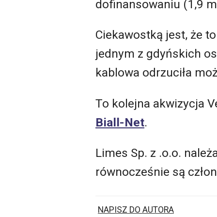
dofinansowaniu (1,9 ml
Ciekawostką jest, że t
jednym z gdyńskich os
kablowa odrzuciła moż
To kolejna akwizycja V
Biall-Net
.
Limes Sp. z .o.o. nale
równocześnie są członk
NAPISZ DO AUTORA