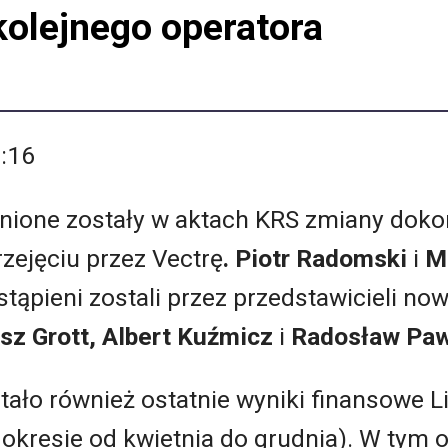
kolejnego operatora
6:16
nione zostały w aktach KRS zmiany doko
zejęciu przez Vectrę
. Piotr Radomski
i
Mi
astąpieni zostali przez przedstawicieli no
z Grott, Albert Kuźmicz
i
Radosław Paw
ało również ostatnie wyniki finansowe Li
 okresie od kwietnia do grudnia). W tym 