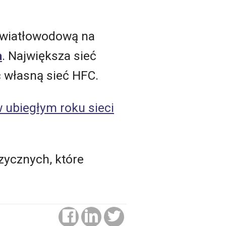
ą światłowodową na
a
. Największa sieć
 własną sieć HFC.
w ubiegłym roku sieci
zycznych, które