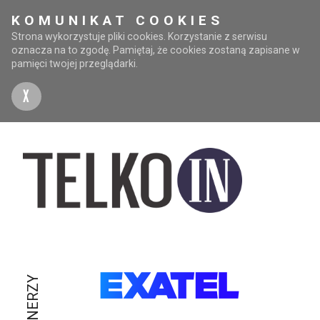
KOMUNIKAT COOKIES
Strona wykorzystuje pliki cookies. Korzystanie z serwisu
oznacza na to zgodę. Pamiętaj, że cookies zostaną zapisane w
pamięci twojej przeglądarki.
X
PARTNERZY