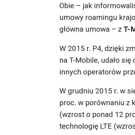
Obie – jak informowali
umowy roamingu krajow
główna umowa – z
T-M
W 2015 r. P4, dzięki 
na T-Mobile, udało si
innych operatorów prze
W grudniu 2015 r. w si
proc. w porównaniu z 
(wzrost o ponad 12 pro
technologię LTE (wzros