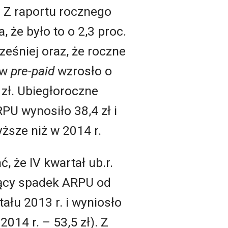
. Z raportu rocznego
, że było to o 2,3 proc.
ześniej oraz, że roczne
ów
pre-paid
wzrosło o
 zł. Ubiegłoroczne
U wynosiło 38,4 zł i
yższe niż w 2014 r.
 że IV kwartał ub.r.
zący spadek ARPU od
ału 2013 r. i wyniosło
2014 r. – 53,5 zł). Z