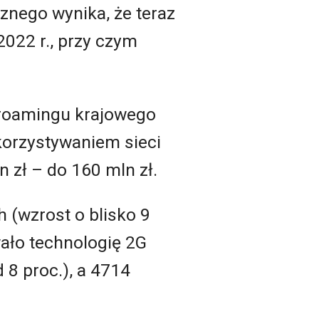
znego wynika, że teraz
022 r., przy czym
a roamingu krajowego
korzystywaniem sieci
n zł – do 160 mln zł.
h (wzrost o blisko 9
ało technologię 2G
 8 proc.), a 4714