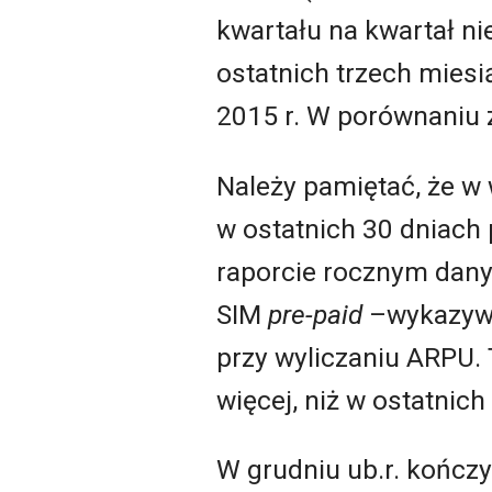
kwartału na kwartał n
ostatnich trzech miesią
2015 r. W porównaniu 
Należy pamiętać, że w
w ostatnich 30 dniach
raporcie rocznym danyc
SIM
pre-paid
–wykazywa
przy wyliczaniu ARPU. To
więcej, niż w ostatnich
W grudniu ub.r. kończ