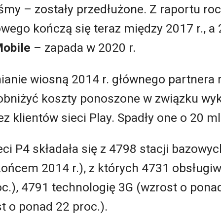
śmy – zostały przedłużone. Z raportu roc
ego kończą się teraz między 2017 r., a 2
obile
­– zapada w 2020 r.
zmianie wiosną 2014 r. głównego partner
ę obniżyć koszty ponoszone w związku wy
z klientów sieci Play. Spadły one o 20 ml
eci P4 składała się z 4798 stacji bazowyc
końcem 2014 r.), z których 4731 obsługiw
c.), 4791 technologię 3G (wzrost o ponad
t o ponad 22 proc.).