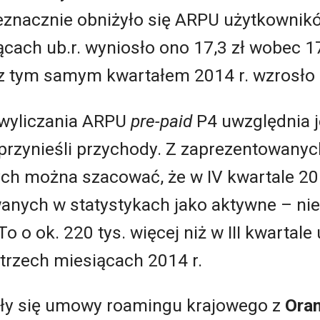
ieznacznie obniżyło się ARPU użytkowni
cach ub.r. wyniosło ono 17,3 zł wobec 17,
z tym samym kwartałem 2014 r. wzrosło o
 wyliczania ARPU
pre-paid
P4 uwzględnia je
 przynieśli przychody. Z zaprezentowanyc
h można szacować, że w IV kwartale 2015
nych w statystykach jako aktywne – nie
 o ok. 220 tys. więcej niż w III kwartale u
 trzech miesiącach 2014 r.
yły się umowy roamingu krajowego z
Ora