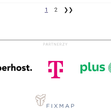
1
2
❯❯
PARTNERZY