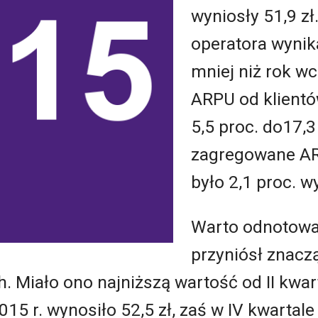
wyniosły 51,9 zł
operatora wynika
mniej niż rok wc
ARPU od klient
5,5 proc. do17,3
zagregowane ARP
było 2,1 proc. w
Warto odnotować,
przyniósł znac
. Miało ono najniższą wartość od II kwart
2015 r. wynosiło 52,5 zł, zaś w IV kwartale 