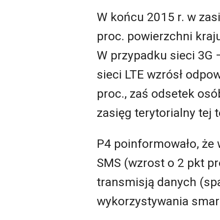
W końcu 2015 r. w zasi
proc. powierzchni kraj
W przypadku sieci 3G –
sieci LTE wzrósł odpowie
proc., zaś odsetek osó
zasięg terytorialny tej 
P4 poinformowało, że w
SMS (wzrost o 2 pkt pr
transmisją danych (spa
wykorzystywania smart