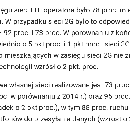
ęgu sieci LTE operatora było 78 proc. mi
u. W przypadku sieci 2G było to odpowiedn
 92 proc. i 73 proc. W porównaniu z koń
dnio o 5 pkt proc. i 1 pkt proc., sieci 3G 
b mieszkających w zasięgu sieci 2G nie z
technologii wzrósł o 2 pkt. proc.
e własnej sieci realizowane jest 73 proc
oc. w porównaniu z 2014 r.) oraz 95 proc
dek o 2 pkt proc.), w tym 88 proc. ruchu
fonów do przesyłania danych (wzrost o 2