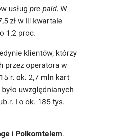
ków usług
pre-paid
. W
5 zł w III kwartale
 1,2 proc.
dynie klientów, którzy
h przez operatora w
 r. ok. 2,7 mln kart
 było uwzględnianych
b.r. i o ok. 185 tys.
nge
i
Polkomtelem
.