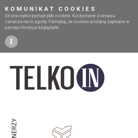
KOMUNIKAT COOKIES
Strona wykorzystuje pliki cookies. Korzystanie z serwisu
oznacza na to zgodę. Pamiętaj, że cookies zostaną zapisane w
pamięci twojej przeglądarki.
X
PARTNERZY