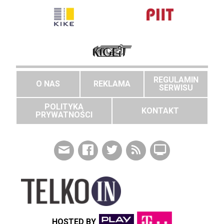
REGULAMIN
O NAS
REKLAMA
SERWISU
POLITYKA
KONTAKT
PRYWATNOŚCI
HOSTED BY