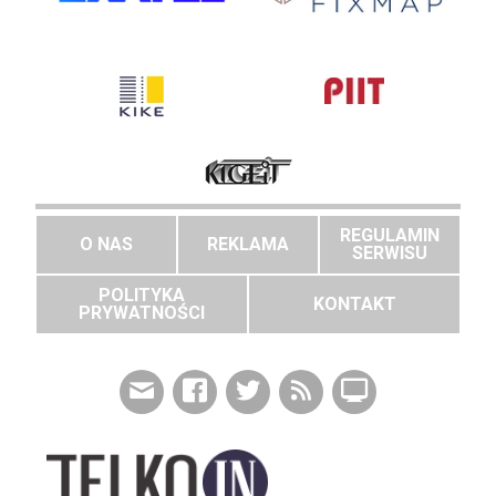
REGULAMIN
O NAS
REKLAMA
SERWISU
POLITYKA
KONTAKT
PRYWATNOŚCI