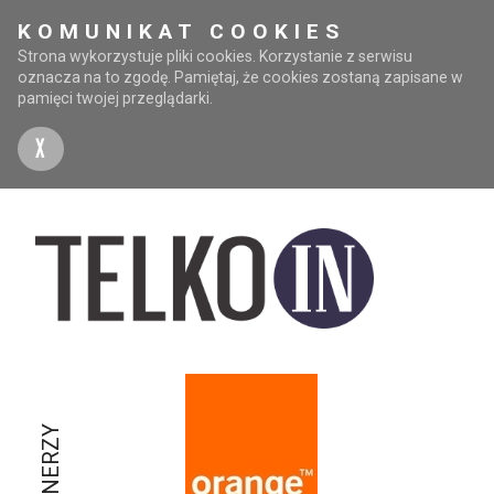
KOMUNIKAT COOKIES
Strona wykorzystuje pliki cookies. Korzystanie z serwisu
oznacza na to zgodę. Pamiętaj, że cookies zostaną zapisane w
pamięci twojej przeglądarki.
X
PARTNERZY