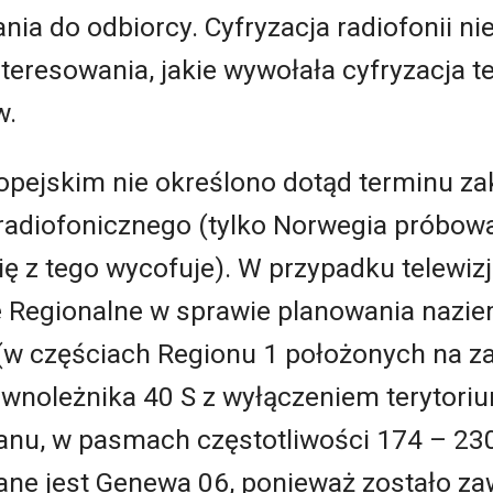
ania do odbiorcy. Cyfryzacja radiofonii n
eresowania, jakie wywołała cyfryzacja tele
w.
opejskim nie określono dotąd terminu za
adiofonicznego (tylko Norwegia próbował
się z tego wycofuje). W przypadku telewiz
e Regionalne w sprawie planowania naziem
 (w częściach Regionu 1 położonych na z
ównoleżnika 40 S z wyłączeniem terytori
Iranu, w pasmach częstotliwości 174 – 2
ne jest Genewa 06, ponieważ zostało zawa