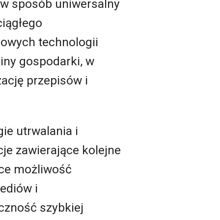
ne w sposób uniwersalny
ciągłego
nowych technologii
ziny gospodarki, w
ację przepisów i
ie utrwalania i
e zawierające kolejne
ące możliwość
ediów i
czność szybkiej