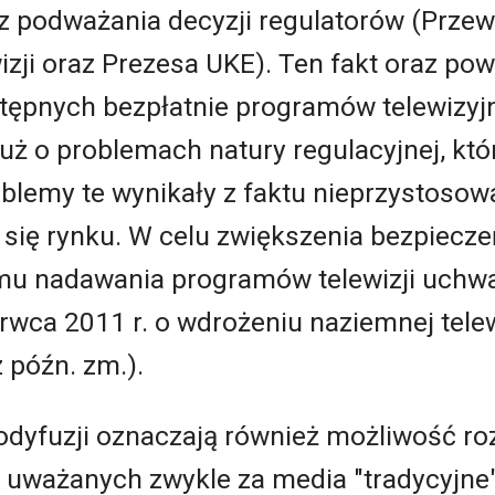
ez podważania decyzji regulatorów (Prze
wizji oraz Prezesa UKE). Ten fakt oraz p
stępnych bezpłatnie programów telewizyj
ż o problemach natury regulacyjnej, któ
lemy te wynikały z faktu nieprzystosowa
 się rynku. W celu zwiększenia bezpiec
mu nadawania programów telewizji uchw
rwca 2011 r. o wdrożeniu naziemnej telewi
 późn. zm.).
odyfuzji oznaczają również możliwość ro
uważanych zwykle za media "tradycyjne