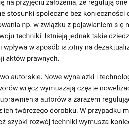
ię na przyjęciu założenia, że regulują o
ne stosunki społeczne bez konieczności 
owania np. w związku z pojawianiem się 
woju techniki. Istnieją jednak takie dzied
i wpływa w sposób istotny na dezaktualiz
ji aktów prawnych.
awo autorskie. Nowe wynalazki i technolog
orów wręcz wymuszają częste nowelizacj
 uprawnienia autorów a zarazem reguluj
 z ich twórczego dorobku. W przypadku m
ież szybki rozwój techniki wymusza konie