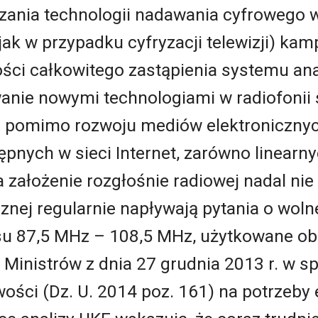
ania technologii nadawania cyfrowego w 
jak w przypadku cyfryzacji telewizji) ka
ości całkowitego zastąpienia systemu 
nie nowymi technologiami w radiofonii s
 – pomimo rozwoju mediów elektronicznyc
pnych w sieci Internet, zarówno linearnych
 założenie rozgłośnie radiowej nadal nie
znej regularnie napływają pytania o wol
esu 87,5 MHz – 108,5 MHz, użytkowane ob
inistrów z dnia 27 grudnia 2013 r. w sp
wości (Dz. U. 2014 poz. 161) na potrzeby