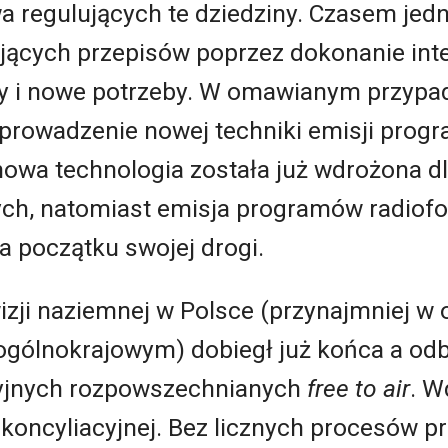
a regulujących te dziedziny. Czasem jed
ejących przepisów poprzez dokonanie inte
y i nowe potrzeby. W omawianym przypa
prowadzenie nowej techniki emisji pro
nowa technologia została już wdrożona d
ch, natomiast emisja programów radiofo
na początku swojej drogi.
wizji naziemnej w Polsce (przynajmniej w 
gólnokrajowym) dobiegł już końca a odb
yjnych rozpowszechnianych
free to air
. W
 koncyliacyjnej. Bez licznych procesów p