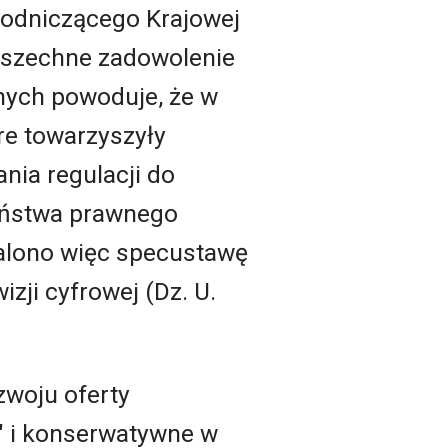
wodniczącego Krajowej
owszechne zadowolenie
nych powoduje, że w
re towarzyszyły
nia regulacji do
zeństwa prawnego
alono więc specustawę
zji cyfrowej (Dz. U.
zwoju oferty
" i konserwatywne w