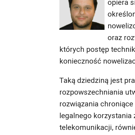
opiera s
określo
noweliz
oraz roz
których postęp technik
konieczność nowelizac
Taką dziedziną jest pr
rozpowszechniania utw
rozwiązania chroniące
legalnego korzystania
telekomunikacji, równ