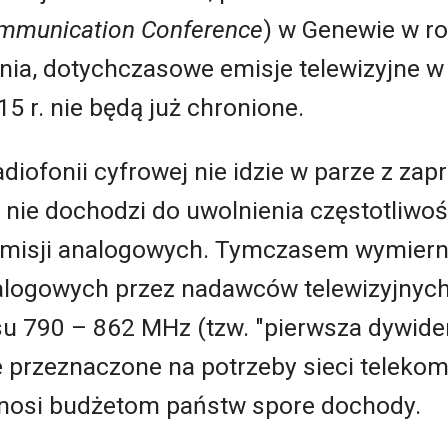
ommunication Conference
) w Genewie w r
enia, dotychczasowe emisje telewizyjne
5 r. nie będą już chronione.
adiofonii cyfrowej nie idzie w parze z za
nie dochodzi do uwolnienia częstotliwoś
emisji analogowych. Tymczasem wymier
alogowych przez nadawców telewizyjnych
su 790 – 862 MHz (tzw. "pierwsza dywide
e przeznaczone na potrzeby sieci telekom
nosi budżetom państw spore dochody.