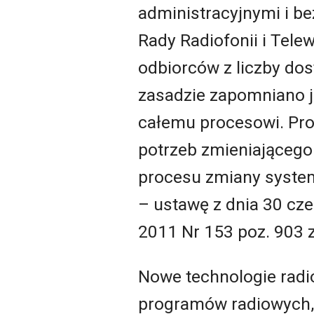
administracyjnymi i b
Rady Radiofonii i Tele
odbiorców z liczby do
zasadzie zapomniano ju
całemu procesowi. Prob
potrzeb zmieniającego
procesu zmiany syste
– ustawę z dnia 30 cze
2011 Nr 153 poz. 903 z
Nowe technologie radi
programów radiowych, 