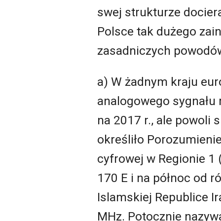
swej strukturze docier
Polsce tak dużego zaint
zasadniczych powodó
a) W żadnym kraju eur
analogowego sygnału r
na 2017 r., ale powoli 
określiło Porozumieni
cyfrowej w Regionie 1
170 E i na północ od r
Islamskiej Republice 
MHz. Potocznie nazywa