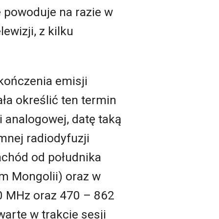
ie powoduje na razie w
wizji, z kilku
kończenia emisji
a określić ten termin
ji analogowej, datę taką
nej radiodyfuzji
achód od południka
um Mongolii) oraz w
30 MHz oraz 470 – 862
rte w trakcie sesji