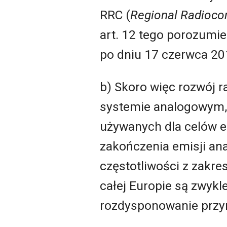
RRC (
Regional Radioc
art. 12 tego porozumi
po dniu 17 czerwca 201
b) Skoro więc rozwój r
systemie analogowym, 
używanych dla celów 
zakończenia emisji an
częstotliwości z zakre
całej Europie są zwykl
rozdysponowanie przy