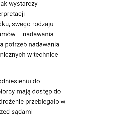
nak wystarczy
rpretacji
dku, swego rodzaju
gramów – nadawania
la potrzeb nadawania
nicznych w technice
odniesieniu do
iorcy mają dostęp do
drożenie przebiegało w
rzed sądami